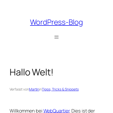
Zum
Inhalt
springen
WordPress-Blog
Hallo Welt!
Verfasst von
Martin
in
Tipps, Tricks & Snippets
Willkommen bei
WebQuartier
. Dies ist der