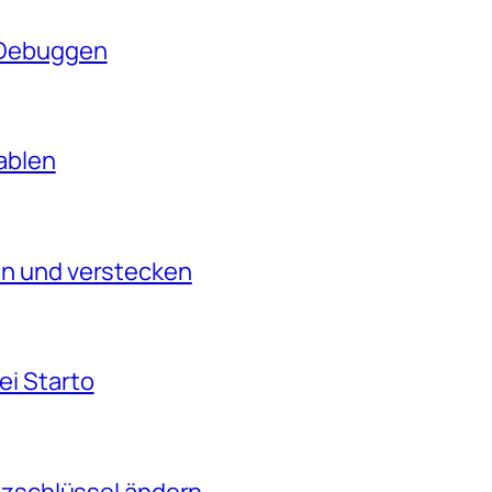
 Debuggen
ablen
en und verstecken
i Starto
nzschlüssel ändern