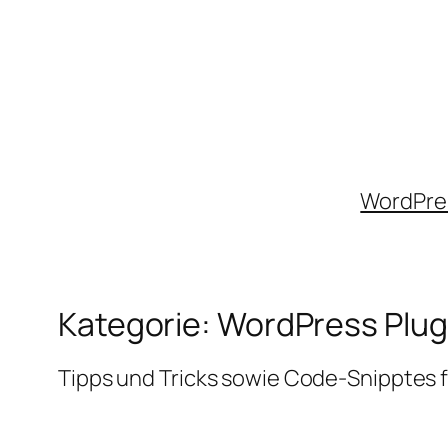
Zum
Inhalt
springen
WordPres
Kategorie:
WordPress Plug
Tipps und Tricks sowie Code-Snipptes 