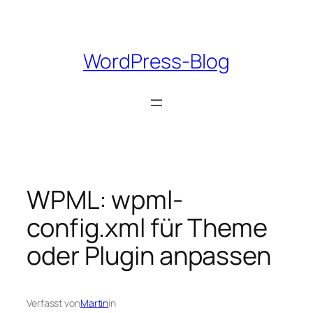
Zum
Inhalt
springen
WordPress-Blog
WPML: wpml-
config.xml für Theme
oder Plugin anpassen
Verfasst von
Martin
in