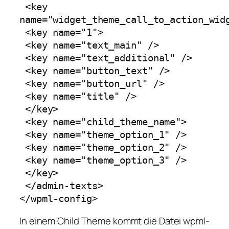
 <key 
name="widget_theme_call_to_action_widg
 <key name="1">

 <key name="text_main" />

 <key name="text_additional" />

 <key name="button_text" />

 <key name="button_url" />

 <key name="title" />

 </key>

 <key name="child_theme_name">

 <key name="theme_option_1" />

 <key name="theme_option_2" />

 <key name="theme_option_3" />

 </key>

 </admin-texts>

</wpml-config>
In einem Child Theme kommt die Datei
wpml-