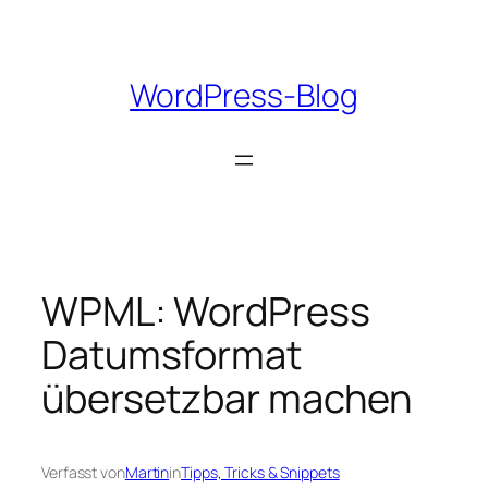
Zum
Inhalt
springen
WordPress-Blog
WPML: WordPress
Datumsformat
übersetzbar machen
Verfasst von
Martin
in
Tipps, Tricks & Snippets