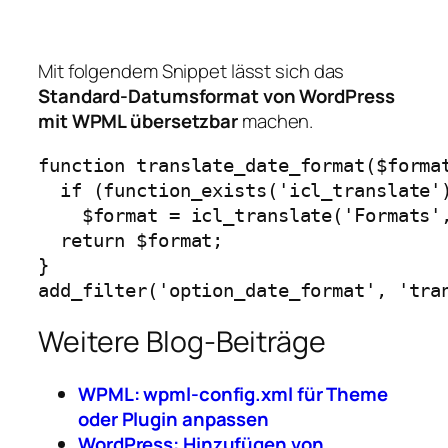
Mit folgendem Snippet lässt sich das
Standard-Datumsformat von WordPress
mit WPML übersetzbar
machen.
function translate_date_format($format
  if (function_exists('icl_translate')
    $format = icl_translate('Formats',
  return $format;

}

add_filter('option_date_format', 'tra
Weitere Blog-Beiträge
WPML: wpml-config.xml für Theme
oder Plugin anpassen
WordPress: Hinzufügen von