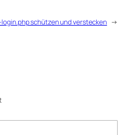
-login.php schützen und verstecken
→
t