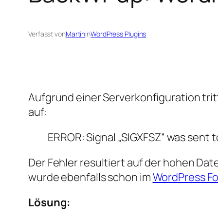
Verfasst von
Martin
in
WordPress Plugins
Aufgrund einer Serverkonfiguration tri
auf:
ERROR: Signal „SIGXFSZ“ was sent to
Der Fehler resultiert auf der hohen Date
wurde ebenfalls schon im
WordPress F
Lösung: