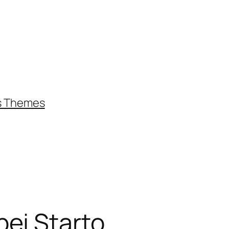
s Themes
ei Starto