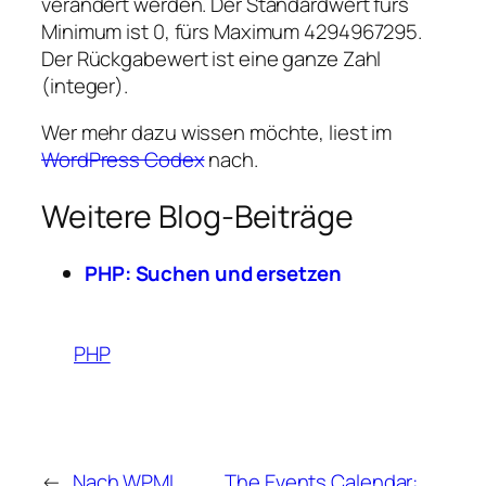
verändert werden. Der Standardwert fürs
Minimum ist 0, fürs Maximum 4294967295.
Der Rückgabewert ist eine ganze Zahl
(integer).
Wer mehr dazu wissen möchte, liest im
WordPress Codex
nach.
Weitere Blog-Beiträge
PHP: Suchen und ersetzen
PHP
←
Nach WPML
The Events Calendar: