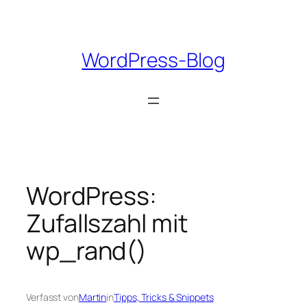
Zum
Inhalt
springen
WordPress-Blog
WordPress:
Zufallszahl mit
wp_rand()
Verfasst von
Martin
in
Tipps, Tricks & Snippets